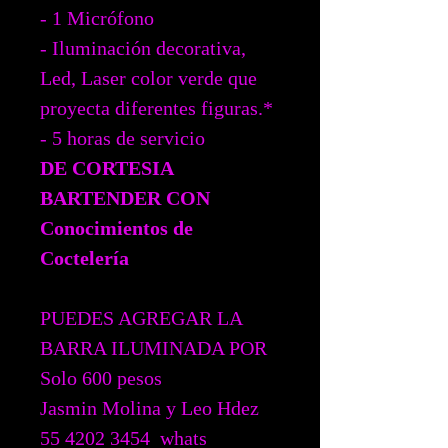
- 1 Micrófono
- Iluminación decorativa,
Led, Laser color verde que
proyecta diferentes figuras.*
- 5 horas de servicio
DE CORTESIA
BARTENDER CON
Conocimientos de
Coctelería
PUEDES AGREGAR LA
BARRA ILUMINADA POR
Solo 600 pesos
Jasmin Molina y Leo Hdez
55 4202 3454 whats