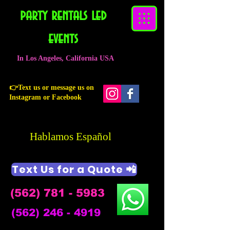
party rentals led
events
In Los Angeles, California USA
👉Text us or message us on
Instagram or Facebook
Hablamos Español
Text Us for a Quote 📲
(562) 781 - 5983
(562) 246 - 4919