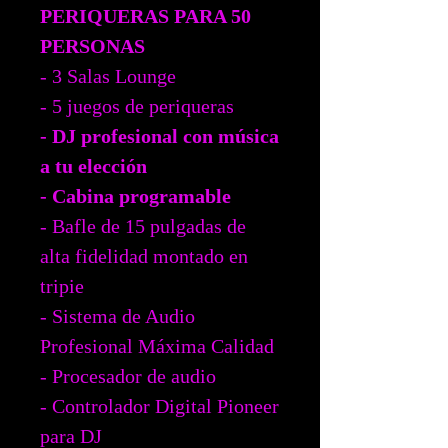
PERIQUERAS PARA 50
PERSONAS
- 3 Salas Lounge
- 5 juegos de periqueras
- DJ profesional con música
a tu elección
- Cabina programable
- Bafle de 15 pulgadas de
alta fidelidad montado en
tripie
- Sistema de Audio
Profesional Máxima Calidad
- Procesador de audio
- Controlador Digital Pioneer
para DJ