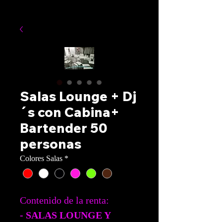
Salas Lounge + Dj
´s con Cabina+
Bartender 50
personas
Colores Salas
*
Contenido de la renta:
- SALAS LOUNGE Y